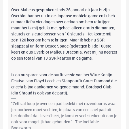
Over Malleus gesproken sinds 26 januari dit jaar is zijn
Overblot banner uit in de Japanse mobiele game en ik heb
er maar liefst vier dagen over gedaan om hem te krijgen
maar het is mij gelukt met geheel alleen gratis diamanten,
sleutels en sleutelbossen van 10 sleutels. Het kostte mij
zo'n 120 keer om hem te krijgen. Maar ik heb nu SSR
slaapzaal uniform Deuce Spade (gekregen bij de 100ste
keer) en dus Overblot Malleus Draconia. Wat mij nu neerzet
op een totaal van 13 SSR kaarten in de game.
Ik ga nu sparen voor de outfit versie van het Witte Konijn
Festival van Floyd Leech en Slaapoutfit Cater Diamond die
er echt bijna aankomen volgende maand. Bordspel Club
Idia Shroud is ook van de partij.
"Zelfs al loop je over een pad bedekt met rozendoorns waar
je doorheen moet vechten, in plaats van een snel pad uit
het doolhof dat 'leven' heet, je komt er veel sterker uit dan je
ooit voor mogelijk had gehouden." - The Ineffable
Bookworm