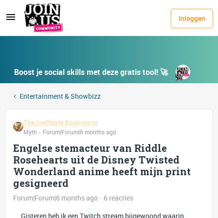
Inloggen
Boost je social skills met deze gratis tool! 🚀
Entertainment & Showbizz
The Ineffable Bookworm
Myth
Forum|Forum|6 months ago
Engelse stemacteur van Riddle
Rosehearts uit de Disney Twisted
Wonderland anime heeft mijn print
gesigneerd
Forum|Forum|6 months ago
6 reacties
Gisteren heb ik een Twitch stream bijgewoond waarin