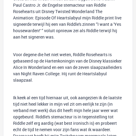
Paul Castro Jr. de Engelse stemacteur van Riddle
Rosehearts uit Disney Twisted Wonderland The
Animation: Episode Of Heartslabyul mijn Riddle print live
signeerde terwijl hij een van Riddle's zinnen '’I want a 'Yes
housewarden!' '’ voluit opnieuw zei als Riddle terwijl hij
aan het signeren was.
Voor degene die het niet weten, Riddle Rosehearts is
gebaseerd op de Hartenkoningin van de Disney klassieker
Alice In Wonderland en een van de zeven slaapzaalleiders
van Night Raven College. Hij runt de Heartslabyul
slaapzaal.
Ik keek al een tijd hiernaar uit, ook aangezien ik de laatste
tijd niet heel lekker in mijn vel zit om eerlijk te zijn (in
verband met werk) dus dit heeft mijn hele jaar weer wat
opgebeurd. Riddle's stemacteur is in tegenstelling tot
Riddle zelf erg aardig (wat best ironisch is) en probeert
echt de tijd te nemen voor zijn fans wat ik waardeer.
Daarnaast heeft hij mijn Twitchnaam meermaals laten