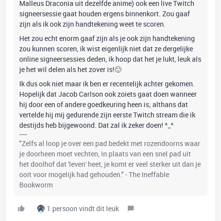
Malleus Draconia uit dezelfde anime) ook een live Twitch
signeersessie gaat houden ergens binnenkort. Zou gaaf
zijn als ik ook zijn handtekening weet te scoren.
Het zou echt enorm gaaf zijn als je ook zijn handtekening
zou kunnen scoren, ik wist eigenlijk niet dat ze dergelijke
online signeersessies deden, ik hoop dat het je lukt, leuk als
je het wil delen als het zover is!🙂
Ik dus ook niet maar ik ben er recentelijk achter gekomen.
Hopelijk dat Jacob Carlson ook zoiets gaat doen wanneer
hij door een of andere goedkeuring heen is; althans dat
vertelde hij mij gedurende zijn eerste Twitch stream die ik
destijds heb bijgewoond. Dat zal ik zeker doen! ^_^
"Zelfs al loop je over een pad bedekt met rozendoorns waar
je doorheen moet vechten, in plaats van een snel pad uit
het doolhof dat 'leven' heet, je komt er veel sterker uit dan je
ooit voor mogelijk had gehouden." - The Ineffable
Bookworm
1 persoon vindt dit leuk