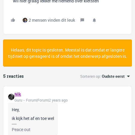
wil hier graag lekker me riemend over kletsten
2 mensen vinden dit leuk
Helaas, dit topic is gesloten. Meestal is dat omdat er langere
tijd niet op gereageerd is of omdat het onderwerp afgesloten is.
5 reacties
Sorteren op
:
Oudste eerst
Nik
Guru
Forum|Forum|2 years ago
Hey,
ik kijk het af en toe wel
Peace out