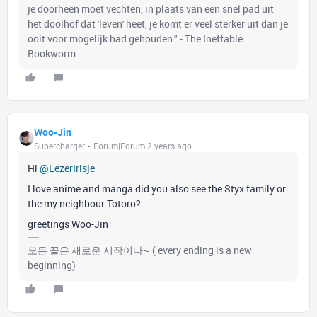
je doorheen moet vechten, in plaats van een snel pad uit
het doolhof dat 'leven' heet, je komt er veel sterker uit dan je
ooit voor mogelijk had gehouden." - The Ineffable
Bookworm
Woo-Jin
Supercharger
Forum|Forum|2 years ago
Hi
@LezerIrisje
I love anime and manga did you also see the Styx family or
the my neighbour Totoro?
greetings Woo-Jin
모든 끝은 새로운 시작이다~ ( every ending is a new
beginning)