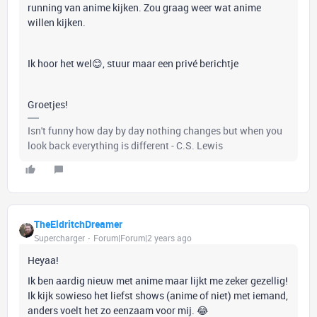
running van anime kijken. Zou graag weer wat anime
willen kijken.
Ik hoor het wel😊, stuur maar een privé berichtje
Groetjes!
Isn't funny how day by day nothing changes but when you
look back everything is different - C.S. Lewis
TheEldritchDreamer
Supercharger
Forum|Forum|2 years ago
Heyaa!
Ik ben aardig nieuw met anime maar lijkt me zeker gezellig!
Ik kijk sowieso het liefst shows (anime of niet) met iemand,
anders voelt het zo eenzaam voor mij. 😂