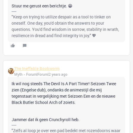
Stuur me gerust een berichtje. 😁
"Keep on trying to utilize despair as a tool to tinker on
oneself. One day, you'd obtain the answers to your
questions. You'd find wisdom in sorrow, stability in wrath,
resilience in dread and find integrity in joy." 💖
The Ineffable Bookworm
Myth
Forum|Forum|2 years ago
Ik wil nog steeds The Devil Is A Part Timer! Seizoen Twee
zien (Engelse dub), ondanks de animestijl die mij
tegenstaat in vergelijking met Seizoen Een en de nieuwe
Black Butler School Arch of zoiets.
Jammer dat ik geen Crunchyroll heb.
"Zelfs al loop je over een pad bedekt met rozendoorns waar