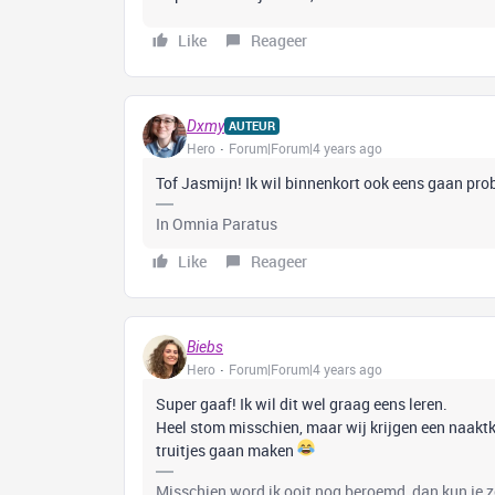
Like
Reageer
Dxmy
AUTEUR
Hero
Forum|Forum|4 years ago
Tof Jasmijn! Ik wil binnenkort ook eens gaan pro
In Omnia Paratus
Like
Reageer
Biebs
Hero
Forum|Forum|4 years ago
Super gaaf! Ik wil dit wel graag eens leren.
Heel stom misschien, maar wij krijgen een naaktka
truitjes gaan maken
Misschien word ik ooit nog beroemd, dan kun je 