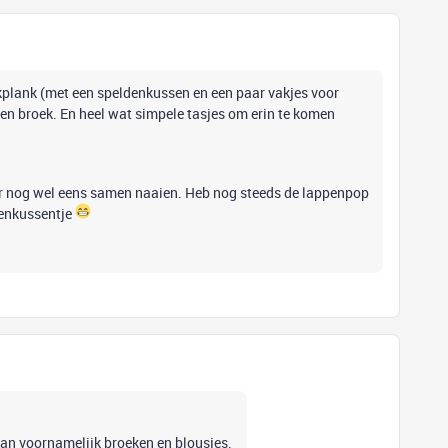
jkplank (met een speldenkussen en een paar vakjes voor
 een broek. En heel wat simpele tasjes om erin te komen
ger nog wel eens samen naaien. Heb nog steeds de lappenpop
denkussentje
k dan voornamelijk broeken en blousjes.