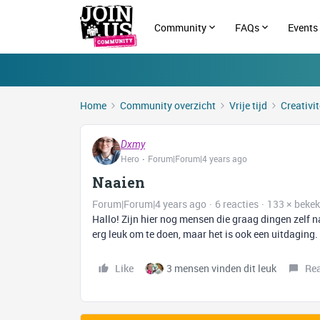
Community
FAQs
Events
Home
Community overzicht
Vrije tijd
Creativit
Dxmy
Hero
Forum|Forum|4 years ago
Naaien
Forum|Forum|4 years ago
6 reacties
133 × beke
Hallo! Zijn hier nog mensen die graag dingen zelf 
erg leuk om te doen, maar het is ook een uitdaging.
Like
3 mensen vinden dit leuk
Re