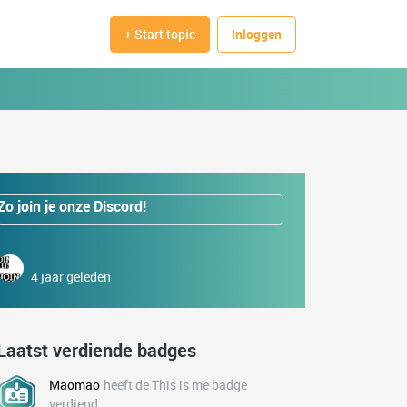
+ Start topic
Inloggen
Zo join je onze Discord!
4 jaar geleden
Laatst verdiende badges
Maomao
heeft de This is me badge
verdiend