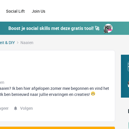
Social Lift
Join Us
Boost je social skills met deze gratis tool! 🚀
eit & DIY
Naaien
ken
naaien? Ik ben hier afgelopen zomer mee begonnen en vind het
 Ik ben benieuwd naar jullie ervaringen en creaties!
ageer
Volgen