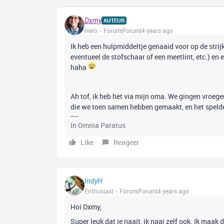
Dxmy
AUTEUR
Hero
Forum|Forum|4 years ago
Ik heb een hulpmiddeltje genaaid voor op de stri
eventueel de stofschaar of een meetlint, etc.) en
haha
Ah tof, ik heb het via mijn oma. We gingen vroe
die we toen samen hebben gemaakt, en het spel
In Omnia Paratus
Like
Reageer
IndyH
Enthusiast
Forum|Forum|4 years ago
Hoi Dxmy,
Super leuk dat je naait, ik naai zelf ook. Ik maa