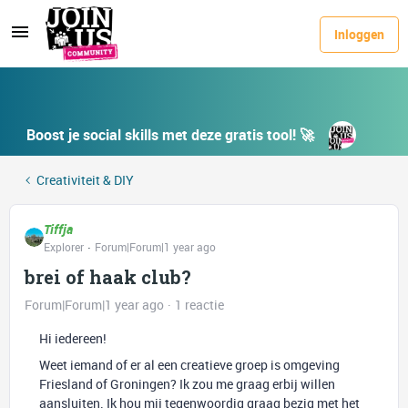
Inloggen
Boost je social skills met deze gratis tool! 🚀
Creativiteit & DIY
Tiffja
Explorer
Forum|Forum|1 year ago
brei of haak club?
Forum|Forum|1 year ago
1 reactie
Hi iedereen!
Weet iemand of er al een creatieve groep is omgeving
Friesland of Groningen? Ik zou me graag erbij willen
aansluiten. Ik hou mij tegenwoordig graag bezig met het