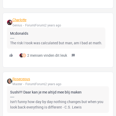
Charlotte
Genius
Forum|Forum|2 years ago
Mcdonalds
The risk I took was calculated but man, am I bad at math.
2 mensen vinden dit leuk
R
Roseceous
Master
Forum|Forum|2 years ago
Sushi!!! Daar kan je me altijd mee blij maken
Isn't funny how day by day nothing changes but when you
look back everything is different - C.S. Lewis