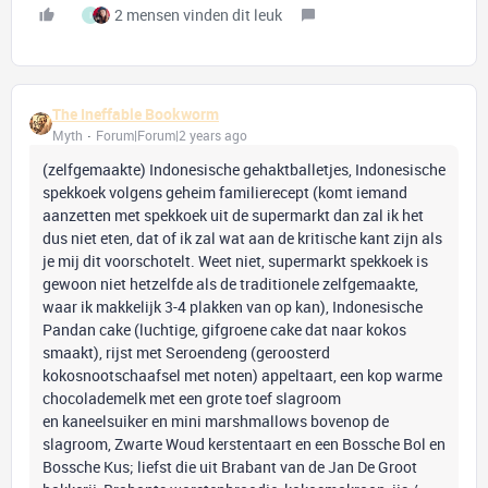
2 mensen vinden dit leuk
I
The Ineffable Bookworm
Myth
Forum|Forum|2 years ago
(zelfgemaakte) Indonesische gehaktballetjes, Indonesische
spekkoek volgens geheim familierecept (komt iemand
aanzetten met spekkoek uit de supermarkt dan zal ik het
dus niet eten, dat of ik zal wat aan de kritische kant zijn als
je mij dit voorschotelt. Weet niet, supermarkt spekkoek is
gewoon niet hetzelfde als de traditionele zelfgemaakte,
waar ik makkelijk 3-4 plakken van op kan), Indonesische
Pandan cake (luchtige, gifgroene cake dat naar kokos
smaakt), rijst met Seroendeng (geroosterd
kokosnootschaafsel met noten) appeltaart, een kop warme
chocolademelk met een grote toef slagroom
en kaneelsuiker en mini marshmallows bovenop de
slagroom, Zwarte Woud kerstentaart en een Bossche Bol en
Bossche Kus; liefst die uit Brabant van de Jan De Groot