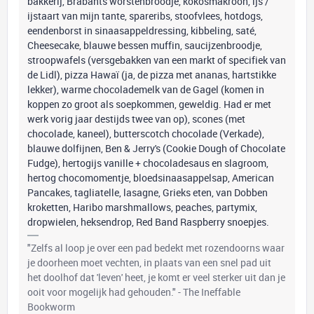
bakkerij, Brabants worstenbroodje, kokosmakroon, ijs /
ijstaart van mijn tante, spareribs, stoofvlees, hotdogs,
eendenborst in sinaasappeldressing, kibbeling, saté,
Cheesecake, blauwe bessen muffin, saucijzenbroodje,
stroopwafels (versgebakken van een markt of specifiek van
de Lidl), pizza Hawaï (ja, de pizza met ananas, hartstikke
lekker), warme chocolademelk van de Gagel (komen in
koppen zo groot als soepkommen, geweldig. Had er met
werk vorig jaar destijds twee van op), scones (met
chocolade, kaneel), butterscotch chocolade (Verkade),
blauwe dolfijnen, Ben & Jerry's (Cookie Dough of Chocolate
Fudge), hertogijs vanille + chocoladesaus en slagroom,
hertog chocomomentje, bloedsinaasappelsap, American
Pancakes, tagliatelle, lasagne, Grieks eten, van Dobben
kroketten, Haribo marshmallows, peaches, partymix,
dropwielen, heksendrop, Red Band Raspberry snoepjes.
"Zelfs al loop je over een pad bedekt met rozendoorns waar
je doorheen moet vechten, in plaats van een snel pad uit
het doolhof dat 'leven' heet, je komt er veel sterker uit dan je
ooit voor mogelijk had gehouden." - The Ineffable
Bookworm