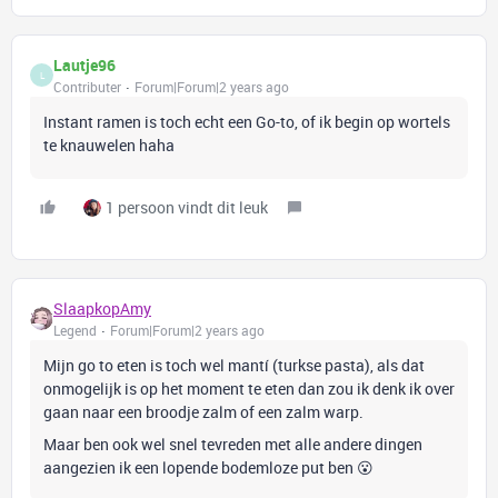
Lautje96
L
Contributer
Forum|Forum|2 years ago
Instant ramen is toch echt een Go-to, of ik begin op wortels
te knauwelen haha
1 persoon vindt dit leuk
SlaapkopAmy
Legend
Forum|Forum|2 years ago
Mijn go to eten is toch wel mantí (turkse pasta), als dat
onmogelijk is op het moment te eten dan zou ik denk ik over
gaan naar een broodje zalm of een zalm warp.
Maar ben ook wel snel tevreden met alle andere dingen
aangezien ik een lopende bodemloze put ben 😮