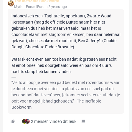
The Ineffable Bookworm
Myth
Forum|Forum|2 years ago
Indonesisch eten, Tagliatelle, appeltaart, Zwarte Woud
Kersentaart (mag de officiële Duitse naam hier niet
gebruiken dus heb het maar vertaald, maar het is
chocoladetaart met slagroom en kersen, ben daar helemaal
gek van), cheesecake met rood fruit, Ben & Jerry's (Cookie
Dough, Chocolate Fudge Brownie)
Waar ik echt even aan toe ben nadat ik gisteren een nacht
al emotioneel heb doorgehaald weer en pas om 4 uur 's
nachts slaap heb kunnen vinden.
"Zelfs al loop je over een pad bedekt met rozendoorns waar
je doorheen moet vechten, in plaats van een snel pad uit
het doolhof dat 'leven' heet, je komt er veel sterker uit dan je
ooit voor mogelijk had gehouden." - The Ineffable
Bookworm
2 mensen vinden dit leuk