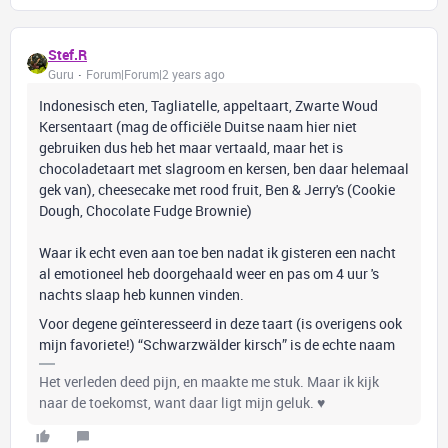
Stef.R
Guru
Forum|Forum|2 years ago
Indonesisch eten, Tagliatelle, appeltaart, Zwarte Woud
Kersentaart (mag de officiële Duitse naam hier niet
gebruiken dus heb het maar vertaald, maar het is
chocoladetaart met slagroom en kersen, ben daar helemaal
gek van), cheesecake met rood fruit, Ben & Jerry's (Cookie
Dough, Chocolate Fudge Brownie)
Waar ik echt even aan toe ben nadat ik gisteren een nacht
al emotioneel heb doorgehaald weer en pas om 4 uur 's
nachts slaap heb kunnen vinden.
Voor degene geïnteresseerd in deze taart (is overigens ook
mijn favoriete!) “Schwarzwälder kirsch” is de echte naam
Het verleden deed pijn, en maakte me stuk. Maar ik kijk
naar de toekomst, want daar ligt mijn geluk. ♥