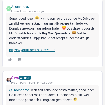
Anonymous
A
Forum|Forum|4 years ago
Super goed idee!!
Ik vind een rondje door de Mc Drive op
z'n tijd wel erg lekker, maar met dit recept kan je de Mc
Donalds gewoon naar je huis halen!
Dus deze is voor de
Mc Donalds lovers:
de Big Mac Quesadilla
!
Met het
onderstaande filmpje kan je het recept super makkelijk
namaken!
https://youtu.be/i-N1GmYGti0
Dxmy
AUTEUR
Hero
Forum|Forum|4 years ago
@Thomas.22
Oeeh zelf eens rode pesto maken, goed idee!
Ga ik eens onderzoek naar doen. Groene pesto lukt wel,
maar rode pesto heb ik nog ooit geprobeerd