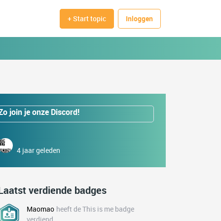
+ Start topic
Inloggen
Zo join je onze Discord!
4 jaar geleden
Laatst verdiende badges
Maomao
heeft de This is me badge
verdiend