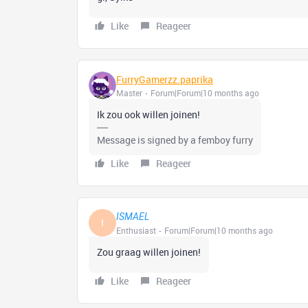
Like
Reageer
FurryGamerzz.paprika
Master
Forum|Forum|10 months ago
Ik zou ook willen joinen!
Message is signed by a femboy furry
Like
Reageer
ISMAEL
I
Enthusiast
Forum|Forum|10 months ago
Zou graag willen joinen!
Like
Reageer