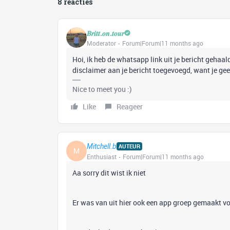
8 reacties
𝑩𝒓𝒊𝒕𝒕.𝒐𝒏.𝒕𝒐𝒖𝒓
Moderator
Forum|Forum|11 months ago
Hoi, ik heb de whatsapp link uit je bericht gehaal
disclaimer aan je bericht toegevoegd, want je gee
Nice to meet you :)
Like
Reageer
Mitchell.b
AUTEUR
M
Enthusiast
Forum|Forum|11 months ago
Aa sorry dit wist ik niet
Er was van uit hier ook een app groep gemaakt vo