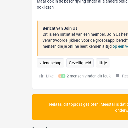
Maar ook in de beschrijving onder alle andere ber
ook lezen
Bericht van Join Us
Dit is een initiatief van een member. Join Us he
verantwoordelijkheid voor de groepsapp, bericht
mensen die je online leert kennen altijd
op een v
vriendschap
Gezelligheid
Uitje
Like
2 mensen vinden dit leuk
Re
Y
J
Helaas, dit topic is gesloten. Meestal is dat
onderwe