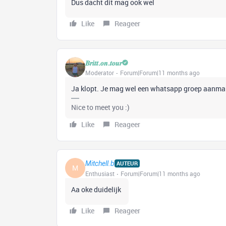
Dus dacht dit mag ook wel
Like
Reageer
𝑩𝒓𝒊𝒕𝒕.𝒐𝒏.𝒕𝒐𝒖𝒓
Moderator
Forum|Forum|11 months ago
Ja klopt. Je mag wel een whatsapp groep aanmak
Nice to meet you :)
Like
Reageer
Mitchell.b
AUTEUR
M
Enthusiast
Forum|Forum|11 months ago
Aa oke duidelijk
Like
Reageer