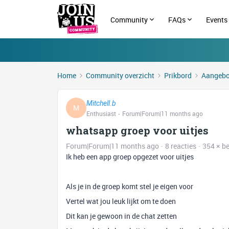
Community
FAQs
Events
Home
Community overzicht
Prikbord
Aangebo
Mitchell.b
M
Enthusiast
Forum|Forum|11 months ago
whatsapp groep voor uitjes
Forum|Forum|11 months ago
8 reacties
354 × b
Ik heb een app groep opgezet voor uitjes
Als je in de groep komt stel je eigen voor
Vertel wat jou leuk lijkt om te doen
Dit kan je gewoon in de chat zetten