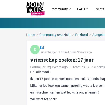
Community
FAQs
Events
Home
Community overzicht
Prikbord
Aangebo
Evi
E
Supercharger
Forum|Forum|3 years ago
vrienschap zoeken: 17 jaar
Forum|Forum|3 years ago
3 reacties
237 × beke
Hoi allemaal.
Ik ben 17 jaar en opzoek naar een leuke vriendschap, 
Lijkt het jou leuk om samen gezellig wat te kletsen
en misschien samen wat leuks te ondernemen ?
Wie weet tot snel?