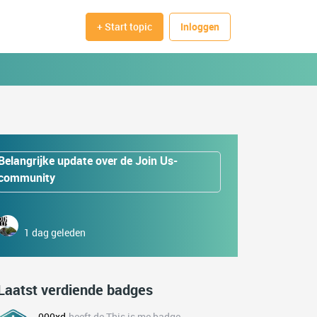
+ Start topic
Inloggen
Belangrijke update over de Join Us-
community
1 dag geleden
Laatst verdiende badges
000xd
heeft de This is me badge