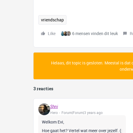
vriendschap
Like
6 mensen vinden dit leuk
R
Helaas, dit topic is gesloten. Meestal is dat
onderwe
3 reacties
Shni
Hero
Forum|Forum|3 years ago
Welkom Evi,
Hoe gaat het? Vertel wat meer over jezelf. (: