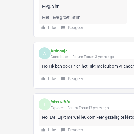
Mvg, Shni
Met lieve groet, Stijn
Like
Reageer
Ardnasje
A
Contributer
Forum|Forum|3 years ago
Hoi! Ik ben ook 17 en het lijkt me leuk om vrienden
Like
Reageer
Isisswiftie
I
Explorer
Forum|Forum|3 years ago
Hoi Evi! Lijkt me wel leuk om keer gezellig te klet
Like
Reageer