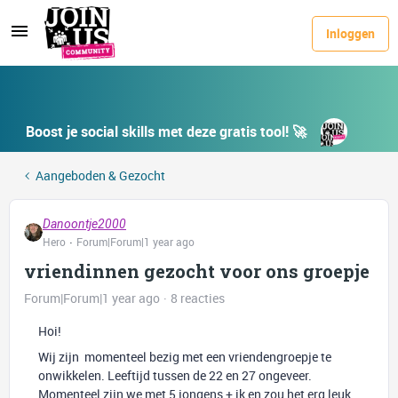
Inloggen
Boost je social skills met deze gratis tool! 🚀
Aangeboden & Gezocht
Danoontje2000
Hero
Forum|Forum|1 year ago
vriendinnen gezocht voor ons groepje
Forum|Forum|1 year ago
8 reacties
Hoi!
Wij zijn momenteel bezig met een vriendengroepje te
onwikkelen. Leeftijd tussen de 22 en 27 ongeveer.
Momenteel zijn we met 5 jongens + ik en zou het erg leuk