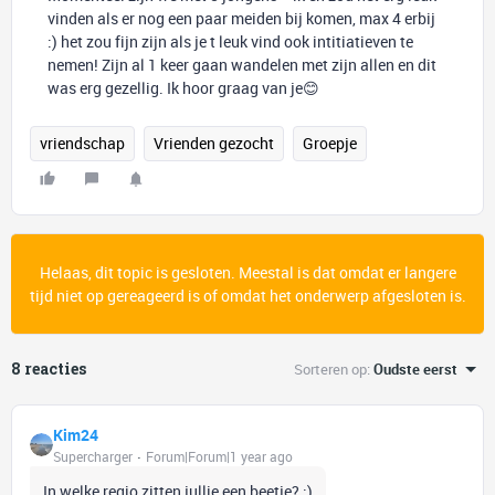
vinden als er nog een paar meiden bij komen, max 4 erbij
:) het zou fijn zijn als je t leuk vind ook intitiatieven te
nemen! Zijn al 1 keer gaan wandelen met zijn allen en dit
was erg gezellig. Ik hoor graag van je😊
vriendschap
Vrienden gezocht
Groepje
Helaas, dit topic is gesloten. Meestal is dat omdat er langere
tijd niet op gereageerd is of omdat het onderwerp afgesloten is.
8 reacties
Sorteren op
:
Oudste eerst
Kim24
Supercharger
Forum|Forum|1 year ago
In welke regio zitten jullie een beetje? :)