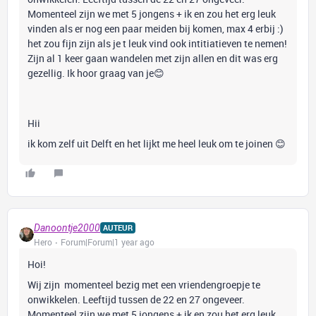
Momenteel zijn we met 5 jongens + ik en zou het erg leuk
vinden als er nog een paar meiden bij komen, max 4 erbij :)
het zou fijn zijn als je t leuk vind ook intitiatieven te nemen!
Zijn al 1 keer gaan wandelen met zijn allen en dit was erg
gezellig. Ik hoor graag van je😊
Hii
ik kom zelf uit Delft en het lijkt me heel leuk om te joinen 😊
Danoontje2000
AUTEUR
Hero
Forum|Forum|1 year ago
Hoi!
Wij zijn momenteel bezig met een vriendengroepje te
onwikkelen. Leeftijd tussen de 22 en 27 ongeveer.
Momenteel zijn we met 5 jongens + ik en zou het erg leuk