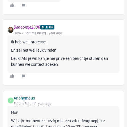
Danoontje2000
AUTEUR
Hero
Forum|Forum|1 year ago
Ik heb wel interesse .
En zal het wel leuk vinden
Leuk! Als je wil kan je me prive een berichtje sturen dan
kunnen we contact zoeken
Anonymous
A
Forum|Forum|1 year ago
Hoi!
Wij zijn momenteel bezig met een vriendengroepje te
onwikkelen. Leeftijd tussen de 22 en 27 ongeveer.