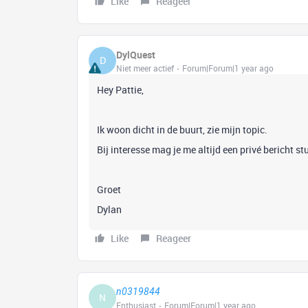
Like
Reageer
DylQuest
D
Niet meer actief
Forum|Forum|1 year ago
Hey Pattie,
Ik woon dicht in de buurt, zie mijn topic.
Bij interesse mag je me altijd een privé bericht st
Groet
Dylan
Like
Reageer
n0319844
N
Enthusiast
Forum|Forum|1 year ago