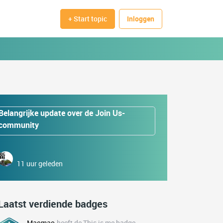
+ Start topic
Inloggen
Belangrijke update over de Join Us-
community
11 uur geleden
Laatst verdiende badges
Maomao
heeft de This is me badge