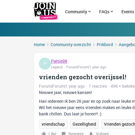
Community
FAQs
Events
Home
Community overzicht
Prikbord
Aangebo
Pattie98
P
Legend
Forum|Forum|1 year ago
vrienden gezocht overijssel!
Forum|Forum|1 year ago
7 reacties
496 × bekek
Nieuwe jaar, nieuwe kansen!
Haii iedereen ik ben 26 jaar en op zoek naar leuke
Wil het nieuwe jaar eens vrienden maken en leuke di
bank chillen. Dus laat je horen!! :)
vriendschap
Gezelligheid
Vrienden gezoch
Like
Reageer
Volgen