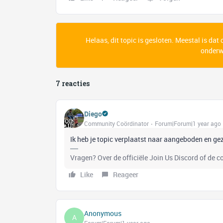
Helaas, dit topic is gesloten. Meestal is dat
onderwe
7 reacties
Diego
Community Coördinator
Forum|Forum|1 year ago
Ik heb je topic verplaatst naar aangeboden en ge
Vragen? Over de officiële Join Us Discord of de 
Like
Reageer
Anonymous
A
Forum|Forum|1 year ago