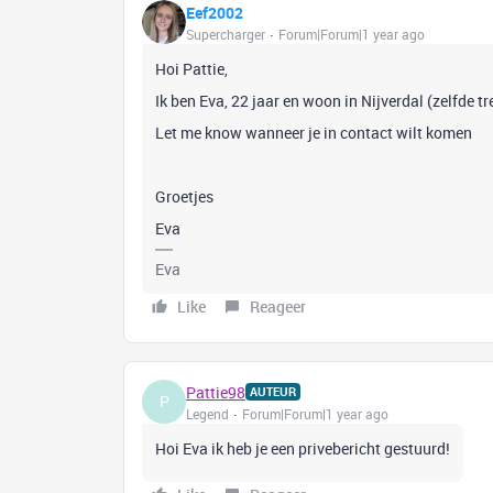
Eef2002
Supercharger
Forum|Forum|1 year ago
Hoi Pattie,
Ik ben Eva, 22 jaar en woon in Nijverdal (zelfde tr
Let me know wanneer je in contact wilt komen
Groetjes
Eva
Eva
Like
Reageer
Pattie98
AUTEUR
P
Legend
Forum|Forum|1 year ago
Hoi Eva ik heb je een privebericht gestuurd!