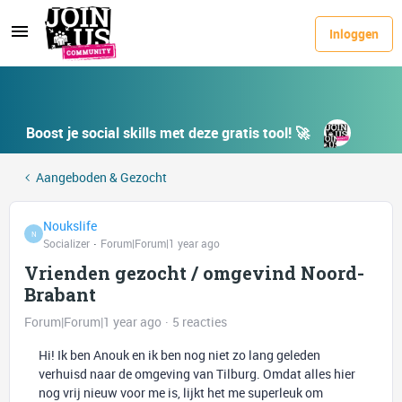
Inloggen
Boost je social skills met deze gratis tool! 🚀
Aangeboden & Gezocht
Noukslife
N
Socializer
Forum|Forum|1 year ago
Vrienden gezocht / omgevind Noord-
Brabant
Forum|Forum|1 year ago
5 reacties
Hi! Ik ben Anouk en ik ben nog niet zo lang geleden
verhuisd naar de omgeving van Tilburg. Omdat alles hier
nog vrij nieuw voor me is, lijkt het me superleuk om