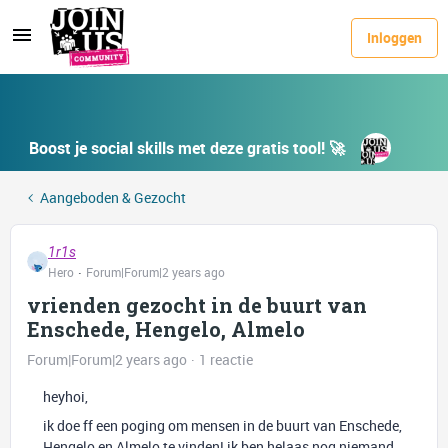
Inloggen
Boost je social skills met deze gratis tool! 🚀
Aangeboden & Gezocht
1r1s
Hero
Forum|Forum|2 years ago
vrienden gezocht in de buurt van
Enschede, Hengelo, Almelo
Forum|Forum|2 years ago
1 reactie
heyhoi,
ik doe ff een poging om mensen in de buurt van Enschede,
Hengelo en Almelo te vinden! ik ben helaas nog niemand