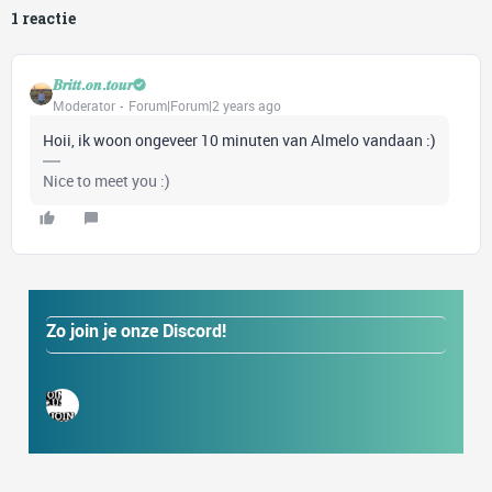
1 reactie
𝑩𝒓𝒊𝒕𝒕.𝒐𝒏.𝒕𝒐𝒖𝒓
Moderator
Forum|Forum|2 years ago
Hoii, ik woon ongeveer 10 minuten van Almelo vandaan :)
Nice to meet you :)
Zo join je onze Discord!