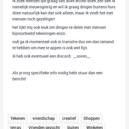
ik zoek mensen die graag van alles willen doen zelf ben ik
namelijk nieuwsgierig en wil ik graag dingen buitens huis
doen natuurlijk kan dat ook alleen, maar ik vindt het met
mensen toch gezelliger!
het lijkt mij ook leuk om dingen te delen met mensen
bijvoorbeeld tekeningen enzo.
ook ga ik momenteel ook in transitie dus om dan iemand
te hebben om mee te appen is ook wel fijn.
ik heb ook eventueel een discord; __soren__
Als je nog specifieke info nodig hebt stuur dan een
bericht!
Tekenen
vriendschap
creatief
Shoppen
terras
Vrienden gezocht
buiten
Winkelen