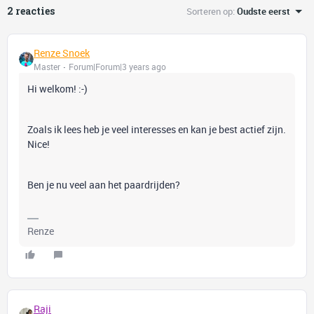
2 reacties
Sorteren op
:
Oudste eerst
Renze Snoek
Master
Forum|Forum|3 years ago
Hi welkom! :-)
Zoals ik lees heb je veel interesses en kan je best actief zijn.
Nice!
Ben je nu veel aan het paardrijden?
Renze
Raji