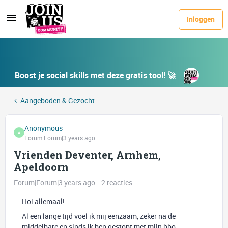
Inloggen
Boost je social skills met deze gratis tool! 🚀
Aangeboden & Gezocht
Anonymous
A
Forum|Forum|3 years ago
Vrienden Deventer, Arnhem,
Apeldoorn
Forum|Forum|3 years ago
2 reacties
Hoi allemaal!
Al een lange tijd voel ik mij eenzaam, zeker na de
middelbare en sinds ik ben gestopt met mijn hbo