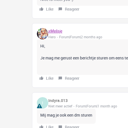
Like
Reageer
xMelisje
Hero
Forum|Forum|2 months ago
Hi,
Je mag me gerust een berichtje sturen om eens te
Like
Reageer
Indyra.013
I
Niet meer actief
Forum|Forum|1 month ago
Mij mag je ook een dm sturen
Like
Reageer