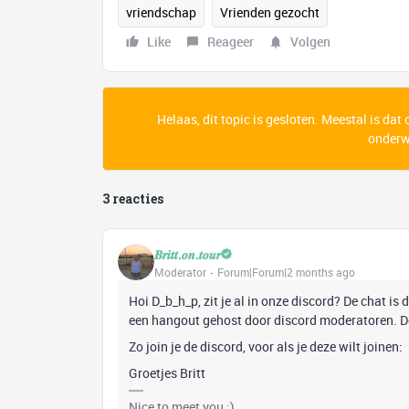
vriendschap
Vrienden gezocht
Like
Reageer
Volgen
Helaas, dit topic is gesloten. Meestal is dat
onderwe
3 reacties
𝑩𝒓𝒊𝒕𝒕.𝒐𝒏.𝒕𝒐𝒖𝒓
Moderator
Forum|Forum|2 months ago
Hoi D_b_h_p, zit je al in onze discord? De chat is
een hangout gehost door discord moderatoren. De
Zo join je de discord, voor als je deze wilt joinen:
Groetjes Britt
Nice to meet you :)