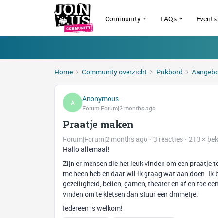
Community
FAQs
Events
Home
Community overzicht
Prikbord
Aangebo
Anonymous
A
Forum|Forum|2 months ago
Praatje maken
Forum|Forum|2 months ago
3 reacties
213 × be
Hallo allemaal!
Zijn er mensen die het leuk vinden om een praatje t
me heen heb en daar wil ik graag wat aan doen. Ik be
gezelligheid, bellen, gamen, theater en af en toe e
vinden om te kletsen dan stuur een dmmetje.
Iedereen is welkom!