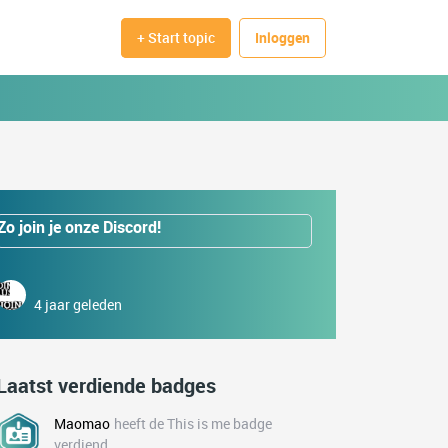
+ Start topic
Inloggen
Zo join je onze Discord!
4 jaar geleden
Laatst verdiende badges
Maomao
heeft de This is me badge
verdiend