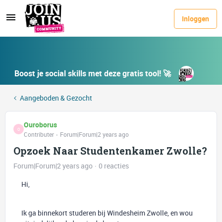
Inloggen
Boost je social skills met deze gratis tool! 🚀
Aangeboden & Gezocht
Ouroborus
O
Contributer
Forum|Forum|2 years ago
Opzoek Naar Studentenkamer Zwolle?
Forum|Forum|2 years ago
0 reacties
Hi,
Ik ga binnekort studeren bij Windesheim Zwolle, en wou