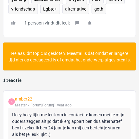
vriendschap
Lgbtq+
alternative
goth
1 persoon vindt dit leuk
Helaas, dit topic is gesloten. Meestal is dat omdat er langere
tijd niet op gereageerd is of omdat het onderwerp afgesloten is.
1 reactie
amber22
A
Master
Forum|Forum|1 year ago
Heey heey lijkt me leuk om in contact te komen met je mijn
ouders zeggen altijd dat ik erg appart ben dus alternatief
ben ik zeker ik ben 24 jaar je kan mij een berichtje sturen
als het je leuk lijkt :)