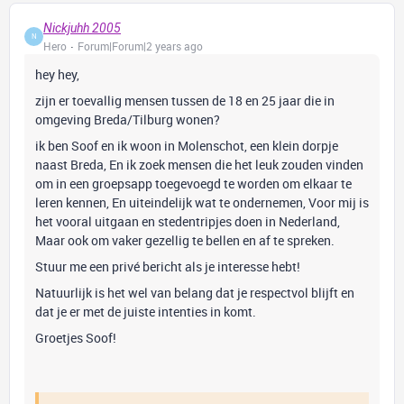
Nickjuhh 2005
N
Hero
Forum|Forum|2 years ago
hey hey,
zijn er toevallig mensen tussen de 18 en 25 jaar die in
omgeving Breda/Tilburg wonen?
ik ben Soof en ik woon in Molenschot, een klein dorpje
naast Breda, En ik zoek mensen die het leuk zouden vinden
om in een groepsapp toegevoegd te worden om elkaar te
leren kennen, En uiteindelijk wat te ondernemen, Voor mij is
het vooral uitgaan en stedentripjes doen in Nederland,
Maar ook om vaker gezellig te bellen en af te spreken.
Stuur me een privé bericht als je interesse hebt!
Natuurlijk is het wel van belang dat je respectvol blijft en
dat je er met de juiste intenties in komt.
Groetjes Soof!