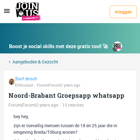
Inloggen
Boost je social skills met deze gratis tool! 🚀
Aangeboden & Gezocht
Soof.tersch
Enthusiast
Forum|Forum|2 years ago
Noord-Brabant Groepsapp whatsapp
Forum|Forum|2 years ago
15 reacties
hey hey,
zijn er toevallig mensen tussen de 18 en 25 jaar die in
omgeving Breda/Tilburg wonen?