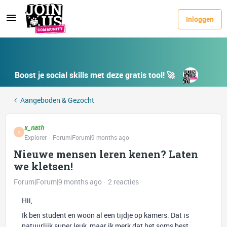
Inloggen
Boost je social skills met deze gratis tool! 🚀
Aangeboden & Gezocht
x_nath
X
Explorer
Forum|Forum|9 months ago
Nieuwe mensen leren kenen? Laten
we kletsen!
Forum|Forum|9 months ago
2 reacties
Hii,
Ik ben student en woon al een tijdje op kamers. Dat is
natuurlijk super leuk, maar ik merk dat het soms best