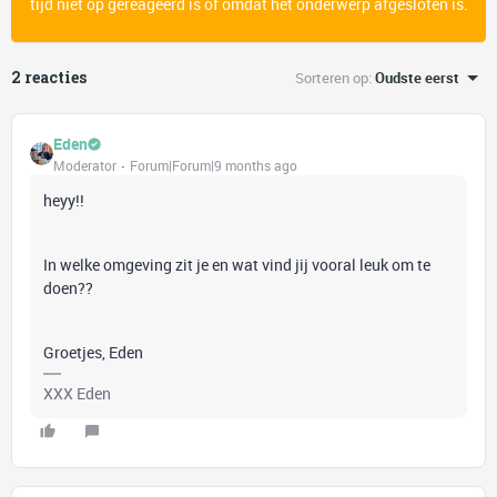
tijd niet op gereageerd is of omdat het onderwerp afgesloten is.
2 reacties
Sorteren op
:
Oudste eerst
Eden
Moderator
Forum|Forum|9 months ago
heyy!!
In welke omgeving zit je en wat vind jij vooral leuk om te
doen??
Groetjes, Eden
XXX Eden