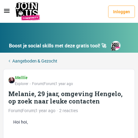
Inloggen
Boost je social skills met deze gratis tool! 🚀
Aangeboden & Gezocht
Melllie
Explorer
Forum|Forum|1 year ago
Melanie, 29 jaar, omgeving Hengelo,
op zoek naar leuke contacten
Forum|Forum|1 year ago
2 reacties
Hoi hoi,