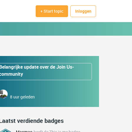
+ Start topic
Inloggen
Belangrijke update over de Join Us-
community
8 uur geleden
Laatst verdiende badges
Maomao
heeft de This is me badge