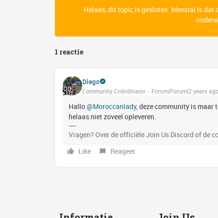
Helaas, dit topic is gesloten. Meestal is dat
onderwe
1 reactie
Diego
Community Coördinator
Forum|Forum|2 years ag
Hallo
@Moroccanlady
, deze community is maar t
helaas niet zoveel opleveren.
Vragen? Over de officiële Join Us Discord of de 
Like
Reageer
Informatie
Join Us