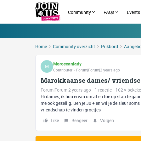
Community
FAQs
Events
Home
Community overzicht
Prikbord
Aangebo
Moroccanlady
M
Contributer
Forum|Forum|2 years ago
Marokkaanse dames/ vriendsc
Forum|Forum|2 years ago
1 reactie
102 × bekek
Hi dames, ik hou ervan om af en toe op stap te ga
me ook gezellig. Ben je 30 + en wil je de sleur som
vriendschap te vinden groetjes
Like
Reageer
Volgen