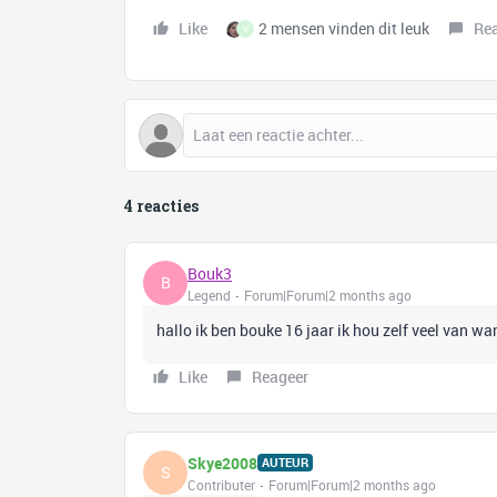
Like
2 mensen vinden dit leuk
Re
V
4 reacties
Bouk3
B
Legend
Forum|Forum|2 months ago
hallo ik ben bouke 16 jaar ik hou zelf veel van wan
Like
Reageer
Skye2008
AUTEUR
S
Contributer
Forum|Forum|2 months ago