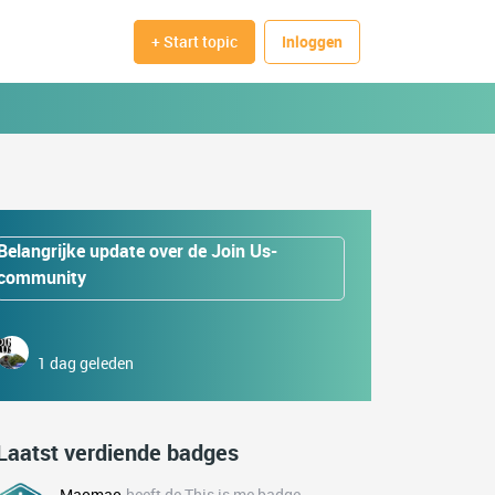
+ Start topic
Inloggen
Belangrijke update over de Join Us-
community
1 dag geleden
Laatst verdiende badges
Maomao
heeft de This is me badge