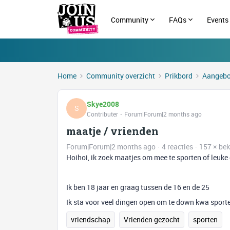
Community
FAQs
Events
Home
Community overzicht
Prikbord
Aangebo
Skye2008
S
Contributer
Forum|Forum|2 months ago
maatje / vrienden
Forum|Forum|2 months ago
4 reacties
157 × be
Hoihoi, ik zoek maatjes om mee te sporten of leuke
Ik ben 18 jaar en graag tussen de 16 en de 25
Ik sta voor veel dingen open om te down kwa sporten
vriendschap
Vrienden gezocht
sporten