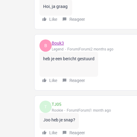
Hoi, ja graag
Like
Reageer
Bouk3
B
Legend
Forum|Forum|2 months ago
heb je een bericht gestuurd
Like
Reageer
TJ05
T
Rookie
Forum|Forum|1 month ago
Joo heb je snap?
Like
Reageer