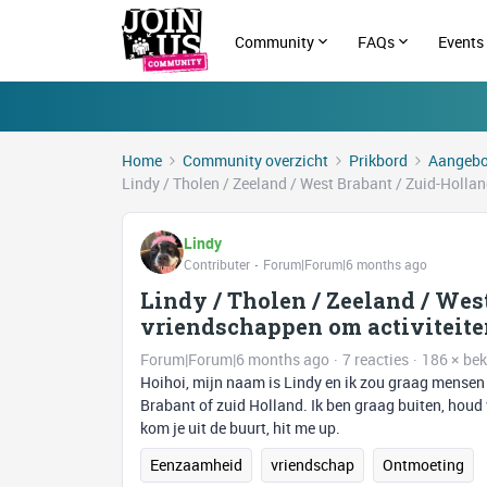
Community
FAQs
Events
Home
Community overzicht
Prikbord
Aangebo
Lindy / Tholen / Zeeland / West Brabant / Zuid-Holl
Lindy
Contributer
Forum|Forum|6 months ago
Lindy / Tholen / Zeeland / Wes
vriendschappen om activiteit
Forum|Forum|6 months ago
7 reacties
186 × be
Hoihoi, mijn naam is Lindy en ik zou graag mensen
Brabant of zuid Holland. Ik ben graag buiten, houd v
kom je uit de buurt, hit me up.
Eenzaamheid
vriendschap
Ontmoeting