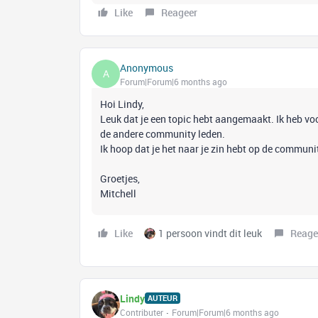
Like
Reageer
Anonymous
A
Forum|Forum|6 months ago
Hoi Lindy,
Leuk dat je een topic hebt aangemaakt. Ik heb voo
de andere community leden.
Ik hoop dat je het naar je zin hebt op de commun
Groetjes,
Mitchell
Like
1 persoon vindt dit leuk
Reage
Lindy
AUTEUR
Contributer
Forum|Forum|6 months ago