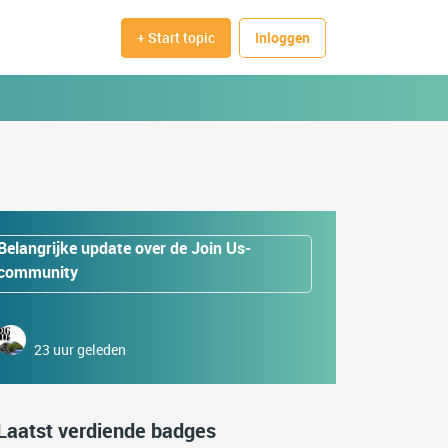
+ Start topic
Inloggen
Belangrijke update over de Join Us-
community
23 uur geleden
Laatst verdiende badges