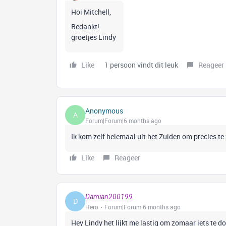
Hoi Mitchell,
Bedankt!
groetjes Lindy
Like
1 persoon vindt dit leuk
Reageer
Anonymous
A
Forum|Forum|6 months ago
Ik kom zelf helemaal uit het Zuiden om precies te
Like
Reageer
Damian200199
D
Hero
Forum|Forum|6 months ago
Hey Lindy het lijkt me lastig om zomaar iets te d