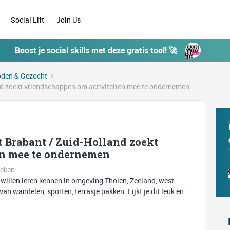
Social Lift
Join Us
Boost je social skills met deze gratis tool! 🚀
den & Gezocht
and zoekt vriendschappen om activiteiten mee te ondernemen
t Brabant / Zuid-Holland zoekt
en mee te ondernemen
keken
 willen leren kennen in omgeving Tholen, Zeeland, west
an wandelen, sporten, terrasje pakken. Lijkt je dit leuk en