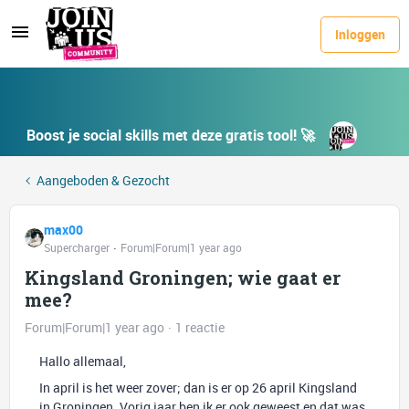
Inloggen
Boost je social skills met deze gratis tool! 🚀
Aangeboden & Gezocht
max00
Supercharger
Forum|Forum|1 year ago
Kingsland Groningen; wie gaat er
mee?
Forum|Forum|1 year ago
1 reactie
Hallo allemaal,
In april is het weer zover; dan is er op 26 april Kingsland
in Groningen. Vorig jaar ben ik er ook geweest en dat was