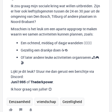
Ik zou graag mijn sociale kring wat willen uitbreiden. Zijn
er hier ook leeftijdsgenoten tussen de 24 en 30 jaar uit de
omgeving van Den Bosch, Tilburg of andere plaatsen in
Noord-Brabant?
Misschien is het leuk om een aparte appgroep te maken
waarin we samen activiteiten kunnen plannen, zoals:
Een ochtend, middag of dagje wandelen 🚶‍♂️🚶‍♀️
Gezellig een drankje doen ☕🍻
Of later andere leuke activiteiten organiseren 🎳🎮
🎬
Lijkt je dit leuk? Stuur me dan gerust een berichtje via
Discord:
Juni1995
of
Thedarkpower
.
Ik hoor graag van jullie! 😊
Eenzaamheid
vriendschap
Gezelligheid