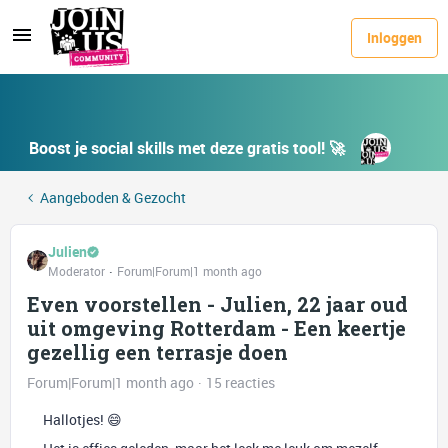
Inloggen
Boost je social skills met deze gratis tool! 🚀
Aangeboden & Gezocht
Julien
Moderator
Forum|Forum|1 month ago
Even voorstellen - Julien, 22 jaar oud
uit omgeving Rotterdam - Een keertje
gezellig een terrasje doen
Forum|Forum|1 month ago
15 reacties
Hallotjes! 😄