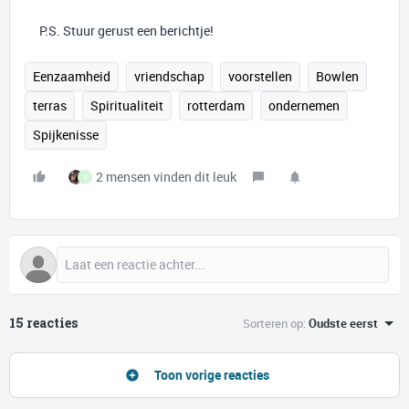
P.S. Stuur gerust een berichtje!
Eenzaamheid
vriendschap
voorstellen
Bowlen
terras
Spiritualiteit
rotterdam
ondernemen
Spijkenisse
2 mensen vinden dit leuk
V
15 reacties
Sorteren op
:
Oudste eerst
Toon vorige reacties