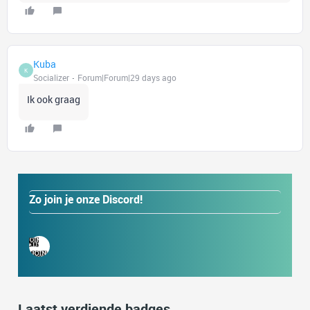
Kuba
K
Socializer
Forum|Forum|29 days ago
Ik ook graag
Zo join je onze Discord!
Laatst verdiende badges