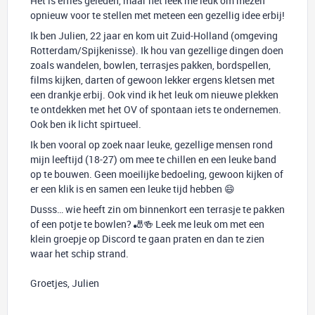
Het is effies geleden, maar het leek me leuk om mezelf
opnieuw voor te stellen met meteen een gezellig idee erbij!
Ik ben Julien, 22 jaar en kom uit Zuid-Holland (omgeving
Rotterdam/Spijkenisse). Ik hou van gezellige dingen doen
zoals wandelen, bowlen, terrasjes pakken, bordspellen,
films kijken, darten of gewoon lekker ergens kletsen met
een drankje erbij. Ook vind ik het leuk om nieuwe plekken
te ontdekken met het OV of spontaan iets te ondernemen.
Ook ben ik licht spirtueel.
Ik ben vooral op zoek naar leuke, gezellige mensen rond
mijn leeftijd (18-27) om mee te chillen en een leuke band
op te bouwen. Geen moeilijke bedoeling, gewoon kijken of
er een klik is en samen een leuke tijd hebben 😄
Dusss… wie heeft zin om binnenkort een terrasje te pakken
of een potje te bowlen? 🎳🍻 Leek me leuk om met een
klein groepje op Discord te gaan praten en dan te zien
waar het schip strand.
Groetjes, Julien