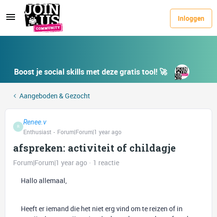
Inloggen
Boost je social skills met deze gratis tool! 🚀
Aangeboden & Gezocht
Renee.v
R
Enthusiast
Forum|Forum|1 year ago
afspreken: activiteit of childagje
Forum|Forum|1 year ago
1 reactie
Hallo allemaal,
Heeft er iemand die het niet erg vind om te reizen of in