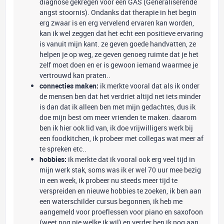
diagnose gekregen voor een GAS (Generaliserende
angst stoornis). Ondanks dat therapie in het begin
erg zwaar is en erg vervelend ervaren kan worden,
kan ik wel zeggen dat het echt een positieve ervaring
is vanuit mijn kant. ze geven goede handvatten, ze
helpen je op weg, ze geven genoeg ruimte dat je het
zelf moet doen en er is gewoon iemand waarmee je
vertrouwd kan praten..
connecties maken:
ik merkte vooral dat als ik onder
de mensen ben dat het verdriet altijd net iets minder
is dan dat ik alleen ben met mijn gedachtes, dus ik
doe mijn best om meer vrienden te maken. daarom
ben ik hier ook lid van, ik doe vrijwilligers werk bij
een foodkitchen, ik probeer met collegas wat meer af
te spreken etc..
hobbies:
ik merkte dat ik vooral ook erg veel tijd in
mijn werk stak, soms was ik er wel 70 uur mee bezig
in een week, ik probeer nu steeds meer tijd te
verspreiden en nieuwe hobbies te zoeken, ik ben aan
een waterschilder cursus begonnen, ik heb me
aangemeld voor proeflessen voor piano en saxofoon
(weet nog nie welke ik wil) en verder ben ik nog aan