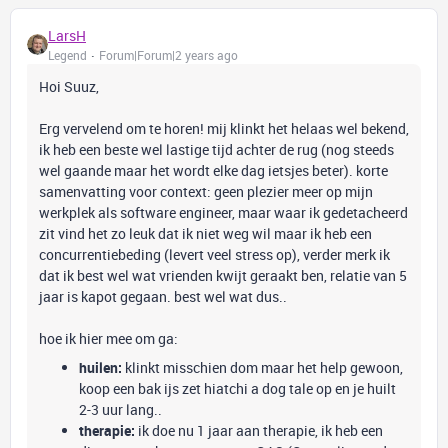
LarsH
Legend
Forum|Forum|2 years ago
Hoi Suuz,
Erg vervelend om te horen! mij klinkt het helaas wel bekend,
ik heb een beste wel lastige tijd achter de rug (nog steeds
wel gaande maar het wordt elke dag ietsjes beter). korte
samenvatting voor context: geen plezier meer op mijn
werkplek als software engineer, maar waar ik gedetacheerd
zit vind het zo leuk dat ik niet weg wil maar ik heb een
concurrentiebeding (levert veel stress op), verder merk ik
dat ik best wel wat vrienden kwijt geraakt ben, relatie van 5
jaar is kapot gegaan. best wel wat dus..
hoe ik hier mee om ga:
huilen:
klinkt misschien dom maar het help gewoon,
koop een bak ijs zet hiatchi a dog tale op en je huilt
2-3 uur lang..
therapie:
ik doe nu 1 jaar aan therapie, ik heb een