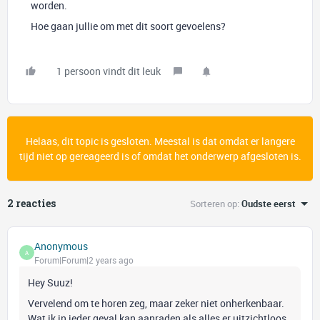
worden.
Hoe gaan jullie om met dit soort gevoelens?
1 persoon vindt dit leuk
Helaas, dit topic is gesloten. Meestal is dat omdat er langere
tijd niet op gereageerd is of omdat het onderwerp afgesloten is.
2 reacties
Sorteren op
:
Oudste eerst
Anonymous
A
Forum|Forum|2 years ago
Hey Suuz!
Vervelend om te horen zeg, maar zeker niet onherkenbaar.
Wat ik in ieder geval kan aanraden als alles er uitzichtloos