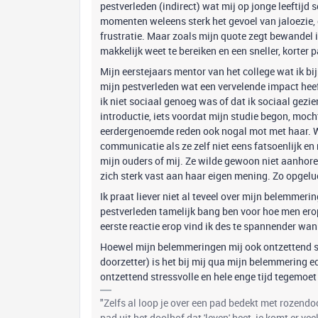
pestverleden (indirect) wat mij op jonge leeftijd
momenten weleens sterk het gevoel van jaloezie,
frustratie. Maar zoals mijn quote zegt bewandel i
makkelijk weet te bereiken en een sneller, korter
Mijn eerstejaars mentor van het college wat ik bij
mijn pestverleden wat een vervelende impact heeft
ik niet sociaal genoeg was of dat ik sociaal gezie
introductie, iets voordat mijn studie begon, moc
eerdergenoemde reden ook nogal mot met haar. W
communicatie als ze zelf niet eens fatsoenlijk 
mijn ouders of mij. Ze wilde gewoon niet aanhor
zich sterk vast aan haar eigen mening. Zo opgelu
Ik praat liever niet al teveel over mijn belemmerin
pestverleden tamelijk bang ben voor hoe men erop
eerste reactie erop vind ik des te spannender wa
Hoewel mijn belemmeringen mij ook ontzettend st
doorzetter) is het bij mij qua mijn belemmering e
ontzettend stressvolle en hele enge tijd tegemoet
"Zelfs al loop je over een pad bedekt met rozend
pad uit het doolhof dat 'leven' heet, je komt er ve