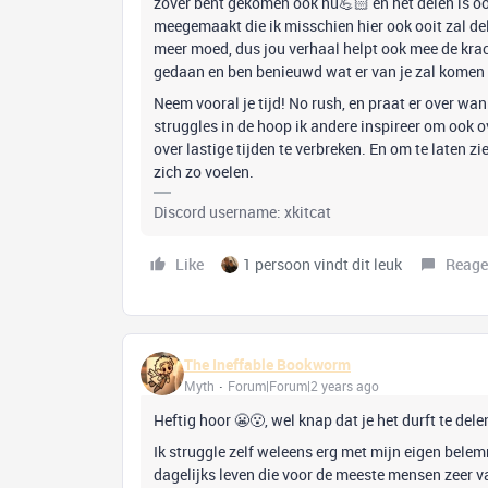
zover bent gekomen ook nu💪🏻 en het delen is ook
meegemaakt die ik misschien hier ook ooit zal dele
meer moed, dus jou verhaal helpt ook mee de krach
gedaan en ben benieuwd wat er van je zal komen 
Neem vooral je tijd! No rush, en praat er over wan
struggles in de hoop ik andere inspireer om ook 
over lastige tijden te verbreken. En om te laten zie
zich zo voelen.
Discord username: xkitcat
Like
1 persoon vindt dit leuk
Reage
The Ineffable Bookworm
Myth
Forum|Forum|2 years ago
Heftig hoor 😬😮, wel knap dat je het durft te dele
Ik struggle zelf weleens erg met mijn eigen bele
dagelijks leven die voor de meeste mensen zeer v