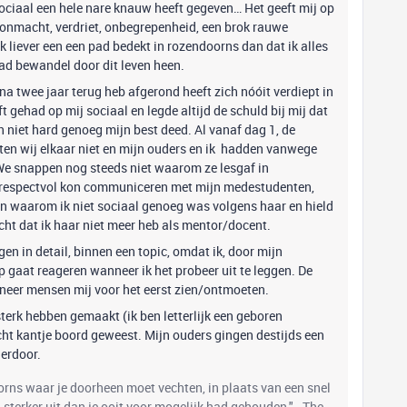
 sociaal een hele nare knauw heeft gegeven… Het geeft mij op
 onmacht, verdriet, onbegrepenheid, een brok rauwe
k liever een een pad bedekt in rozendoorns dan dat ik alles
 pad bewandel door dit leven heen.
na twee jaar terug heb afgerond heeft zich nóóit verdiept in
 gehad op mij sociaal en legde altijd de schuld bij mij dat
n niet hard genoeg mijn best deed. Al vanaf dag 1, de
hten wij elkaar niet en mijn ouders en ik hadden vanwege
e snappen nog steeds niet waarom ze lesgaf in
en respectvol kon communiceren met mijn medestudenten,
en waarom ik niet sociaal genoeg was volgens haar en hield
cht dat ik haar niet meer heb als mentor/docent.
gen in detail, binnen een topic, omdat ik, door mijn
 gaat reageren wanneer ik het probeer uit te leggen. De
nneer mensen mij voor het eerst zien/ontmoeten.
erk hebben gemaakt (ik ben letterlijk een geboren
cht kantje boord geweest. Mijn ouders gingen destijds een
 erdoor.
oorns waar je doorheen moet vechten, in plaats van een snel
el sterker uit dan je ooit voor mogelijk had gehouden." - The