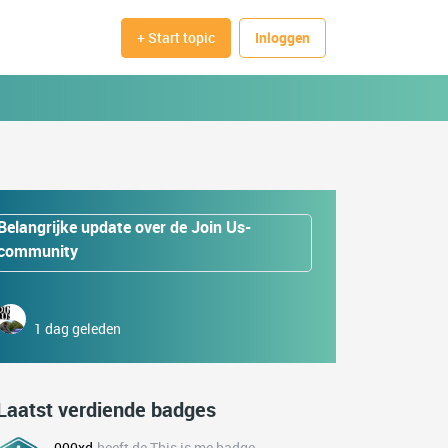
+ Start topic
Inloggen
Belangrijke update over de Join Us-
community
1 dag geleden
Laatst verdiende badges
000xd
heeft de This is me badge