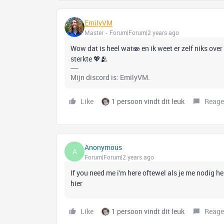
EmilyVM
Master
Forum|Forum|2 years ago
Wow dat is heel wat🫨 en ik weet er zelf niks over 
sterkte 💖🫂
Mijn discord is: EmilyVM.
Like
1 persoon vindt dit leuk
Reage
Anonymous
A
Forum|Forum|2 years ago
If you need me i'm here oftewel als je me nodig he
hier
Like
1 persoon vindt dit leuk
Reage