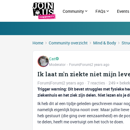
Community
FAQs
Events
Home
Community overzicht
Mind & Body
Stru
Cat
Moderator
Forum|Forum|2 years ago
Ik laat m'n ziekte niet mijn lev
Forum|Forum|2 years ago
7 reacties
249 × beke
Trigger warning: Dit bevat struggles met fysieke hea
ziekenhuis en het ziek zijn delen. Niet lezen als je
Ik heb dit al een tijdje geleden geschreven maar nog
namelijk eigenlijk bijna nooit over. Maar jullie li
heb gestuurt (die ging over eenzaamheid) en de pos
te delen, heeft me overtuigt om het toch te doen.