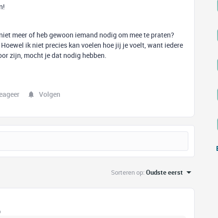
n!
ven niet meer of heb gewoon iemand nodig om mee te praten?
Hoewel ik niet precies kan voelen hoe jij je voelt, want iedere
 oor zijn, mocht je dat nodig hebben.
eageer
Volgen
Sorteren op
:
Oudste eerst
o