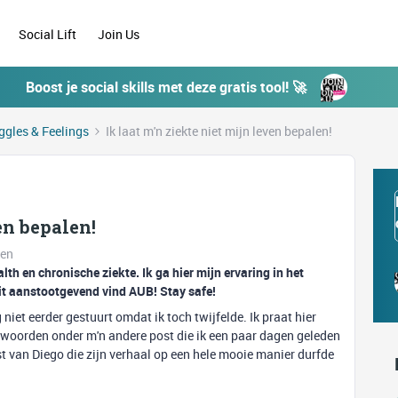
Social Lift
Join Us
Boost je social skills met deze gratis tool! 🚀
ggles & Feelings
Ik laat m'n ziekte niet mijn leven bepalen!
en bepalen!
ken
lth en chronische ziekte. Ik ga hier mijn ervaring in het
 dit aanstootgevend vind AUB! Stay safe!
 niet eerder gestuurt omdat ik toch twijfelde. Ik praat hier
eve woorden onder m'n andere post die ik een paar dagen geleden
t van Diego die zijn verhaal op een hele mooie manier durfde