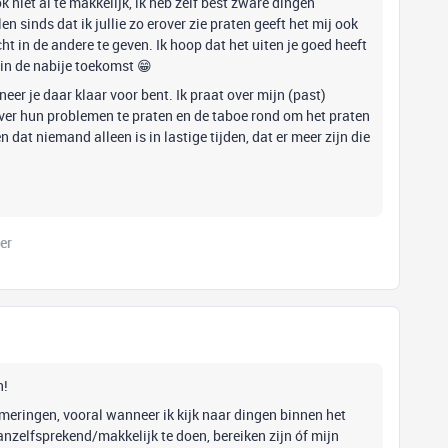
 niet al te makkelijk, ik heb zelf best zware dingen
n sinds dat ik jullie zo erover zie praten geeft het mij ook
t in de andere te geven. Ik hoop dat het uiten je goed heeft
in de nabije toekomst 😁
neer je daar klaar voor bent. Ik praat over mijn (past)
over hun problemen te praten en de taboe rond om het praten
n dat niemand alleen is in lastige tijden, dat er meer zijn die
er
n!
mmeringen, vooral wanneer ik kijk naar dingen binnen het
anzelfsprekend/makkelijk te doen, bereiken zijn óf mijn