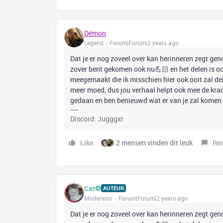
Démon
Legend
Forum|Forum|2 years ago
Dat je er nog zoveel over kan herinneren zegt geno
zover bent gekomen ook nu💪🏻 en het delen is ook
meegemaakt die ik misschien hier ook ooit zal dele
meer moed, dus jou verhaal helpt ook mee de krach
gedaan en ben benieuwd wat er van je zal komen 
Discord: Jugggxr
Like
2 mensen vinden dit leuk
Re
Cat
AUTEUR
Moderator
Forum|Forum|2 years ago
Dat je er nog zoveel over kan herinneren zegt geno