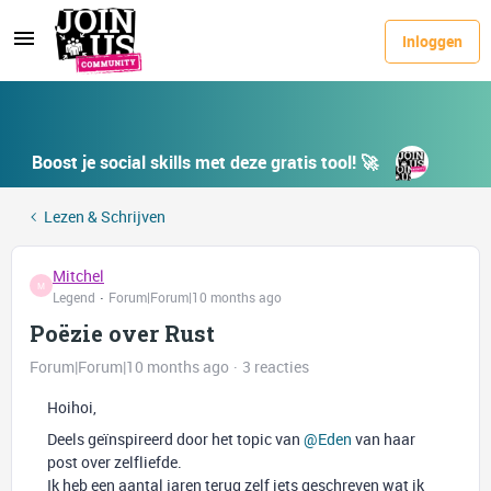
Inloggen
Boost je social skills met deze gratis tool! 🚀
Lezen & Schrijven
Mitchel
M
Legend
Forum|Forum|10 months ago
Poëzie over Rust
Forum|Forum|10 months ago
3 reacties
Hoihoi,
Deels geïnspireerd door het topic van ​
@Eden
van haar
post over zelfliefde.
Ik heb een aantal jaren terug zelf iets geschreven wat ik