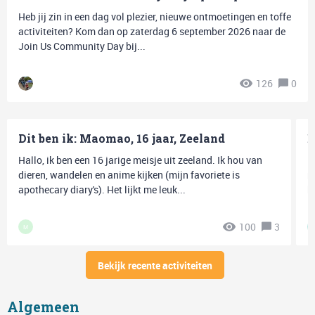
Heb jij zin in een dag vol plezier, nieuwe ontmoetingen en toffe
activiteiten? Kom dan op zaterdag 6 september 2026 naar de
Join Us Community Day bij...
126
0
Dit ben ik: Maomao, 16 jaar, Zeeland
E
Hallo, ik ben een 16 jarige meisje uit zeeland. Ik hou van
H
dieren, wandelen en anime kijken (mijn favoriete is
m
apothecary diary's). Het lijkt me leuk...
b
100
3
M
Bekijk recente activiteiten
Algemeen